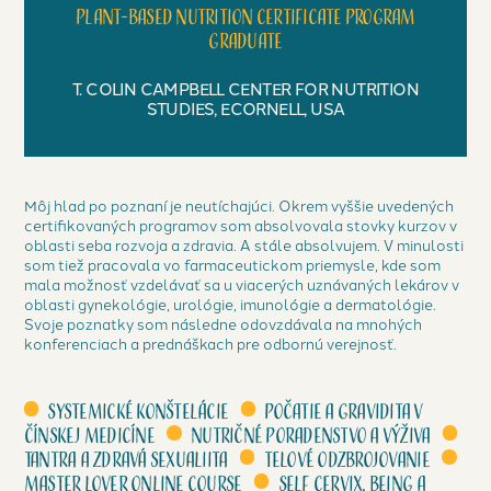
Plant-based nutrition certificate program
graduate
T. COLIN CAMPBELL CENTER FOR NUTRITION
STUDIES, ECORNELL, USA
Môj hlad po poznaní je neutíchajúci. Okrem vyššie uvedených
certifikovaných programov som absolvovala stovky kurzov v
oblasti seba rozvoja a zdravia. A stále absolvujem. V minulosti
som tiež pracovala vo farmaceutickom priemysle, kde som
mala možnosť vzdelávať sa u viacerých uznávaných lekárov v
oblasti gynekológie, urológie, imunológie a dermatológie.
Svoje poznatky som následne odovzdávala na mnohých
konferenciach a prednáškach pre odbornú verejnosť.
Systemické konštelácie
Počatie a gravidita v
čínskej medicíne
Nutričné poradenstvo a výživa
Tantra a zdravá sexualiita
Telové odzbrojovanie
Master lover online course
Self cervix, Being a