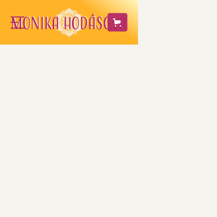
Ľadová
kráľovna -
zmrzlina
Nedávno som zaregistrovala na
facebooku, že sa koná festival v jedení
zmrzliny, čo v preklade pre mňa znamená