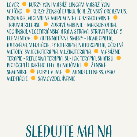
lover
Kurzy Yoni masáž, Lingam masáž, Yoni
vajíčko
Kurzy Ženská ejakulácia, Ženský orgazmus,
Bondage, Vaginálne mapovanie a odzbrojovanie
Trauma release
Zdravé varenie - Makrobiotika,
vegánska, vegetariánska a raw strava, strava podľa 5
elementov
Alternatívne smery - homeopatia,
ajurvéda, meditácie, fytoterapia, naturopatia, očistné
metódy, smiechoterapia, muzikoterapia
Masážne
terapie - Reflexná terapia, su-jok terapia, shiatsu
Biológia ľudského tela a anatómia
Ženské
semináre
Pobyt v tme
Mindfullness, Osho
meditácie
Samovzdelávanie
Sledujte ma na