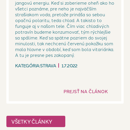
jangovú energiu. Keď si zoberieme oheň ako ho
všetci poznáme, pre neho je najväčším
strašiakom voda, pretože prináša so sebou
opačnú polaritu, teda chlad. A takisto to
funguje aj v našom tele. Čím viac chladivých
potravín budeme konzumovať, tým rýchlejšie
sa spálime. Keď sa spätne pozriem do svojej
minulosti, tak nechcenú červenú pokožku som
mala hlavne v období, keď som bola vitariánka.
A tu je presne pes zakopaný.
KATEGÓRIA:
STRAVA
1.7.2022
PREJSŤ NA ČLÁNOK
VŠETKY ČLÁNKY