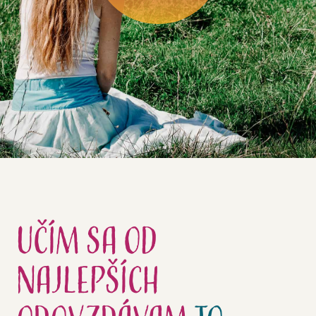
Učím sa
od
najlepších