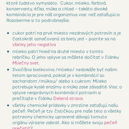
ktoré ľudstvo vymyslelo. Cukor, mlieko, farbivá,
konzervanty, éčka, múka a chlad – takáto divoká
kombinácia je pre náš organizmus viac než zaťažujúca.
Rozoberme si to podrobnejšie:
cukor patrí na prvé miesto nezdravých potravín a je
častokrát označovaný za biely jed – pozrite sa na
všetky jeho negatíva
mlieko patrí hneď na druhé miesto v tomto
rebríčku. O jeho vplyve sa môžete dočítať v článku
Mliečny svet
.
živočíšna bielkovina /mlieko/ nedokáže byť našim
telom spracovaná, pokiaľ je v kombinácií so
sacharidom /múkou/ alebo s cukrom. Mlieko
potrebuje kyslé enzýmy a múka zase zásadité. Viac o
vplyve nesprávnych kombinácií potravín si
prečítajte v článku
Delená strava
.
všetky chemické prídavky v zmrzline zaťažujú našu
pečeň. Pečeň je tzv. čističkou pre naše telo a všetky
potraviny chemicky upravené dávajú tomuto
orgánu výrazne zabrať. Ako si môžete svoju
pečeň
prečistiť
?