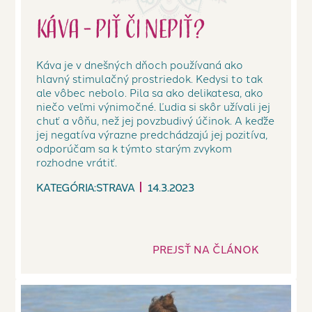
Káva - piť či nepiť?
Káva je v dnešných dňoch používaná ako
hlavný stimulačný prostriedok. Kedysi to tak
ale vôbec nebolo. Pila sa ako delikatesa, ako
niečo veľmi výnimočné. Ľudia si skôr užívali jej
chuť a vôňu, než jej povzbudivý účinok. A keďže
jej negatíva výrazne predchádzajú jej pozitíva,
odporúčam sa k týmto starým zvykom
rozhodne vrátiť.
KATEGÓRIA:
STRAVA
14.3.2023
PREJSŤ NA ČLÁNOK