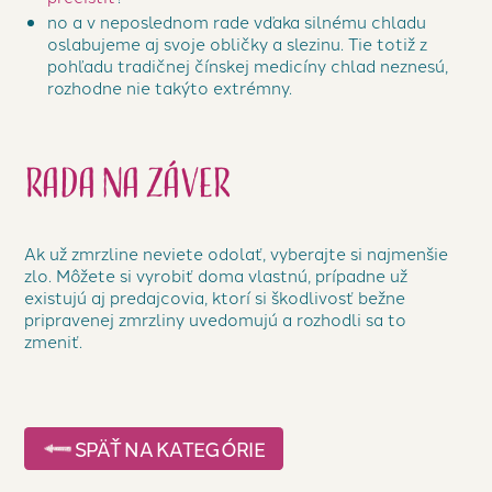
no a v neposlednom rade vďaka silnému chladu
oslabujeme aj svoje obličky a slezinu. Tie totiž z
pohľadu tradičnej čínskej medicíny chlad neznesú,
rozhodne nie takýto extrémny.
Rada na záver
Ak už zmrzline neviete odolať, vyberajte si najmenšie
zlo. Môžete si vyrobiť doma vlastnú, prípadne už
existujú aj predajcovia, ktorí si škodlivosť bežne
pripravenej zmrzliny uvedomujú a rozhodli sa to
zmeniť.
SPÄŤ NA KATEGÓRIE