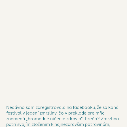
„hromadné ničenie zdravia“. Zmrzlina
patrí svojím zložením k najnezdravším
potravinám, ktoré ľudstvo vymyslelo.
Prečo? Rozoberme si to podrobnejšie.
ČÍTAJTE ĎALEJ
Nedávno som zaregistrovala na facebooku, že sa koná
festival v jedení zmrzliny, čo v preklade pre mňa
znamená „hromadné ničenie zdravia“. Prečo? Zmrzlina
patrí svojím zložením k najnezdravším potravinám,