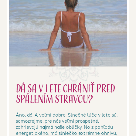
Dá sa v lete chrániť pred
spálením stravou?
Áno, dá. A veľmi dobre. Slnečné lúče v lete sú,
samozrejme, pre nás veľmi prospešné,
zohrievajú najmä naše obličky. No z pohľadu
energetického, má slniečko extrémne ohnivú,