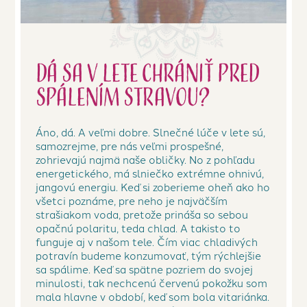
Dá sa v lete chrániť pred
spálením stravou?
Áno, dá. A veľmi dobre. Slnečné lúče v lete sú,
samozrejme, pre nás veľmi prospešné,
zohrievajú najmä naše obličky. No z pohľadu
energetického, má slniečko extrémne ohnivú,
jangovú energiu. Keď si zoberieme oheň ako ho
všetci poznáme, pre neho je najväčším
strašiakom voda, pretože prináša so sebou
opačnú polaritu, teda chlad. A takisto to
funguje aj v našom tele. Čím viac chladivých
potravín budeme konzumovať, tým rýchlejšie
sa spálime. Keď sa spätne pozriem do svojej
minulosti, tak nechcenú červenú pokožku som
mala hlavne v období, keď som bola vitariánka.