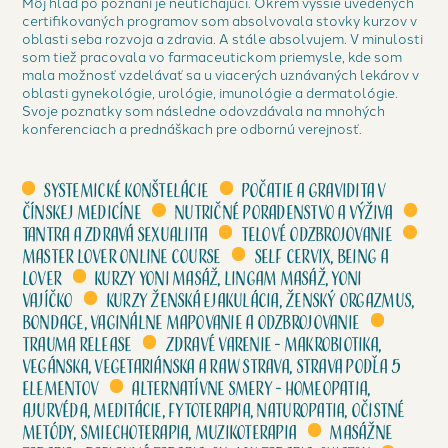
Môj hlad po poznaní je neutíchajúci. Okrem vyššie uvedených
certifikovaných programov som absolvovala stovky kurzov v
oblasti seba rozvoja a zdravia. A stále absolvujem. V minulosti
som tiež pracovala vo farmaceutickom priemysle, kde som
mala možnosť vzdelávať sa u viacerých uznávaných lekárov v
oblasti gynekológie, urológie, imunológie a dermatológie.
Svoje poznatky som následne odovzdávala na mnohých
konferenciach a prednáškach pre odbornú verejnosť.
Systemické konštelácie
Počatie a gravidita v
čínskej medicíne
Nutričné poradenstvo a výživa
Tantra a zdravá sexualiita
Telové odzbrojovanie
Master lover online course
Self cervix, Being a
lover
Kurzy Yoni masáž, Lingam masáž, Yoni
vajíčko
Kurzy Ženská ejakulácia, Ženský orgazmus,
Bondage, Vaginálne mapovanie a odzbrojovanie
Trauma release
Zdravé varenie - Makrobiotika,
vegánska, vegetariánska a raw strava, strava podľa 5
elementov
Alternatívne smery - homeopatia,
ajurvéda, meditácie, fytoterapia, naturopatia, očistné
metódy, smiechoterapia, muzikoterapia
Masážne