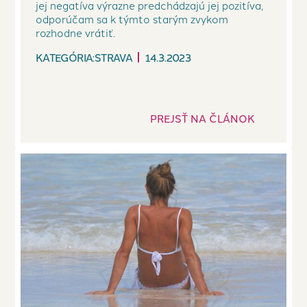
jej negatíva výrazne predchádzajú jej pozitíva,
odporúčam sa k týmto starým zvykom
rozhodne vrátiť.
KATEGÓRIA:
STRAVA
14.3.2023
PREJSŤ NA ČLÁNOK