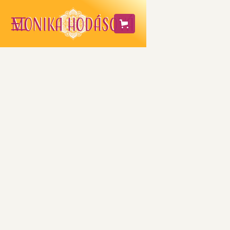
Ako používať
miso pastu
Miso je dlho fermentovaná sójová pasta,
ktorá sa stáva vďaka svojmu procesu
spracovania liečivom. Veľmi dobre pôsobí
pri žaludočných a tráviacich problémoch.
Odporúčam si variť Miso polievky vždy pri