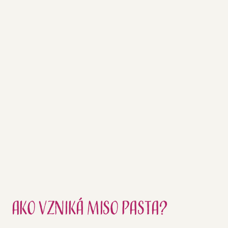
prechladnutí, výborne naštartuje
organizumus. Chcete vedieť ako ho
správne použiť? Čítajte ďalej.
ČÍTAJTE ĎALEJ
Ako vzniká miso pasta?