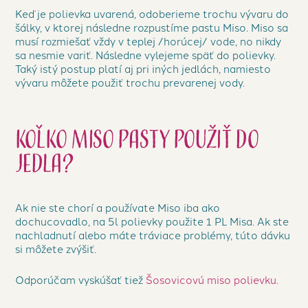
Keď je polievka uvarená, odoberieme trochu vývaru do
šálky, v ktorej následne rozpustíme pastu Miso. Miso sa
musí rozmiešať vždy v teplej /horúcej/ vode, no nikdy
sa nesmie variť. Následne vylejeme späť do polievky.
Taký istý postup platí aj pri iných jedlách, namiesto
vývaru môžete použiť trochu prevarenej vody.
Koľko miso pasty použiť do
jedla?
Ak nie ste chorí a používate Miso iba ako
dochucovadlo, na 5l polievky použite 1 PL Misa. Ak ste
nachladnutí alebo máte tráviace problémy, túto dávku
si môžete zvýšiť.
Odporúčam vyskúšať tiež
Šosovicovú miso polievku
.