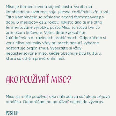
Miso je fermentovaná sójová pasta. Vyrába sa
kombináciou uvarenej sóje, plesne, rozličných zŕn a soli.
Táto kombinácia sa následne nechá fermentovať po
dobu 6 mesiacov až 2 rokov. Takisto ako aj iné dlho
fermentované výrobky, pasta Miso sa stáva týmto
procesom liečivom. Veľmi dobre pôsobí pri
žalúdočných a tráviacich problémoch. Odporúčam si
variť Miso polievky vždy pri prechladnutí, výborne
naštartuje organizmus. Vyberajte si vždy
nepasterizované miso, keďže obsahuje živú kultúru,
ktorá sa dlhým preváraním ničí.
Ako používať Miso?
Miso sa môže používať ako náhrada za soľ alebo sójovú
omáčku. Odporúčam ho používať najmä do vývarov.
Postup