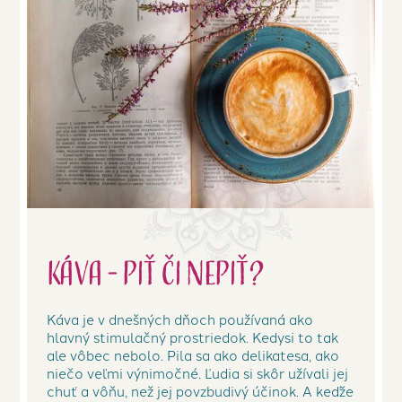
Káva - piť či nepiť?
Káva je v dnešných dňoch používaná ako
hlavný stimulačný prostriedok. Kedysi to tak
ale vôbec nebolo. Pila sa ako delikatesa, ako
niečo veľmi výnimočné. Ľudia si skôr užívali jej
chuť a vôňu, než jej povzbudivý účinok. A keďže