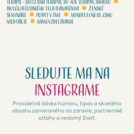
terapie - Reflexná terapia, su-jok terapia, shiatsu
Biológia ľudského tela a anatómia
Ženské
semináre
Pobyt v tme
Mindfullness, Osho
meditácie
Samovzdelávanie
Sledujte ma na
Instagrame
Pravidelná dávka humoru, tipov a skvelého
obsahu zameraného na zdravie, partnerské
vzťahy a vedomý život.