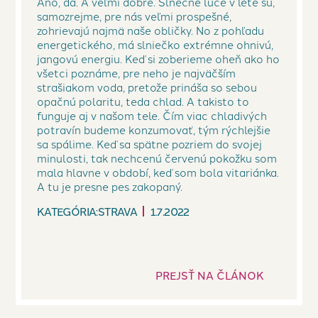
Áno, dá. A veľmi dobre. Slnečné lúče v lete sú,
samozrejme, pre nás veľmi prospešné,
zohrievajú najmä naše obličky. No z pohľadu
energetického, má slniečko extrémne ohnivú,
jangovú energiu. Keď si zoberieme oheň ako ho
všetci poznáme, pre neho je najväčším
strašiakom voda, pretože prináša so sebou
opačnú polaritu, teda chlad. A takisto to
funguje aj v našom tele. Čím viac chladivých
potravín budeme konzumovať, tým rýchlejšie
sa spálime. Keď sa spätne pozriem do svojej
minulosti, tak nechcenú červenú pokožku som
mala hlavne v období, keď som bola vitariánka.
A tu je presne pes zakopaný.
KATEGÓRIA:
STRAVA
1.7.2022
PREJSŤ NA ČLÁNOK