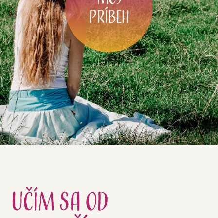
príbeh
Učím sa
od