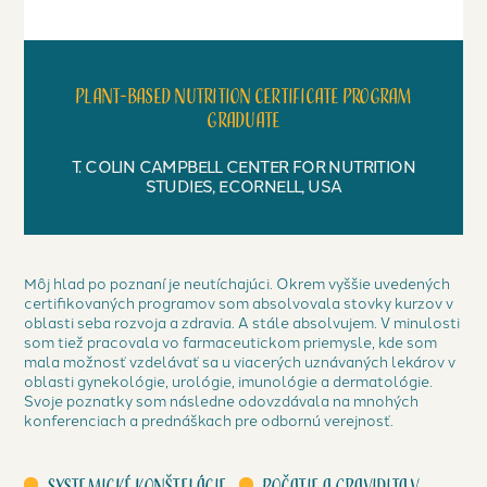
Plant-based nutrition certificate program
graduate
T. COLIN CAMPBELL CENTER FOR NUTRITION
STUDIES, ECORNELL, USA
Môj hlad po poznaní je neutíchajúci. Okrem vyššie uvedených
certifikovaných programov som absolvovala stovky kurzov v
oblasti seba rozvoja a zdravia. A stále absolvujem. V minulosti
som tiež pracovala vo farmaceutickom priemysle, kde som
mala možnosť vzdelávať sa u viacerých uznávaných lekárov v
oblasti gynekológie, urológie, imunológie a dermatológie.
Svoje poznatky som následne odovzdávala na mnohých
konferenciach a prednáškach pre odbornú verejnosť.