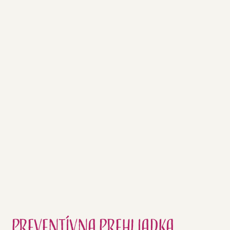
doplnok som zahodila a rozhodla som sa
to riešiť vlastnou cestou. Stačila iba jedna
veľmi jednoduchá úprava v mojej strave a
výsledky sa rázom zmenili na vyhovujúce.
ČÍTAJTE ĎALEJ
Preventívna prehliadka