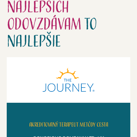
najlepších
odovzdávam
to
najlepšie
Akreditovaný terapeut metódy Cesta