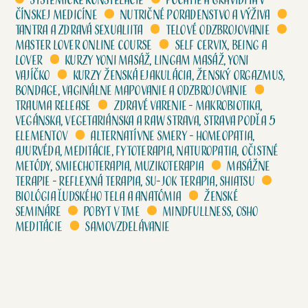
Systemické konštelácie
Počatie a gravidita v
čínskej medicíne
Nutričné poradenstvo a výživa
Tantra a zdravá sexualiita
Telové odzbrojovanie
Master lover online course
Self cervix, Being a
lover
Kurzy Yoni masáž, Lingam masáž, Yoni
vajíčko
Kurzy Ženská ejakulácia, Ženský orgazmus,
Bondage, Vaginálne mapovanie a odzbrojovanie
Trauma release
Zdravé varenie - Makrobiotika,
vegánska, vegetariánska a raw strava, strava podľa 5
elementov
Alternatívne smery - homeopatia,
ajurvéda, meditácie, fytoterapia, naturopatia, očistné
metódy, smiechoterapia, muzikoterapia
Masážne
terapie - Reflexná terapia, su-jok terapia, shiatsu
Biológia ľudského tela a anatómia
Ženské
semináre
Pobyt v tme
Mindfullness, Osho
meditácie
Samovzdelávanie