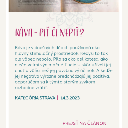
Káva - piť či nepiť?
Káva je v dnešných dňoch používaná ako
hlavný stimulačný prostriedok. Kedysi to tak
ale vôbec nebolo. Pila sa ako delikatesa, ako
niečo veľmi výnimočné. Ľudia si skôr užívali jej
chuť a vôňu, než jej povzbudivý účinok. A keďže
jej negatíva výrazne predchádzajú jej pozitíva,
odporúčam sa k týmto starým zvykom
rozhodne vrátiť.
KATEGÓRIA:
STRAVA
14.3.2023
PREJSŤ NA ČLÁNOK