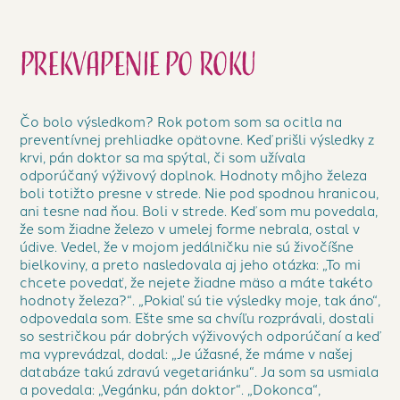
Prekvapenie po roku
Čo bolo výsledkom? Rok potom som sa ocitla na
preventívnej prehliadke opätovne. Keď prišli výsledky z
krvi, pán doktor sa ma spýtal, či som užívala
odporúčaný výživový doplnok. Hodnoty môjho železa
boli totižto presne v strede. Nie pod spodnou hranicou,
ani tesne nad ňou. Boli v strede. Keď som mu povedala,
že som žiadne železo v umelej forme nebrala, ostal v
údive. Vedel, že v mojom jedálničku nie sú živočíšne
bielkoviny, a preto nasledovala aj jeho otázka: „To mi
chcete povedať, že nejete žiadne mäso a máte takéto
hodnoty železa?“. „Pokiaľ sú tie výsledky moje, tak áno“,
odpovedala som. Ešte sme sa chvíľu rozprávali, dostali
so sestričkou pár dobrých výživových odporúčaní a keď
ma vyprevádzal, dodal: „Je úžasné, že máme v našej
databáze takú zdravú vegetariánku“. Ja som sa usmiala
a povedala: „Vegánku, pán doktor“. „Dokonca“,