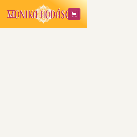
Ako som sa
zbavila
anémie
Anémia ma trápila dlhé roky. Hodnoty
môjho železa v krvi boli výrazne nízke.
Doporučenku od lekára na výživový