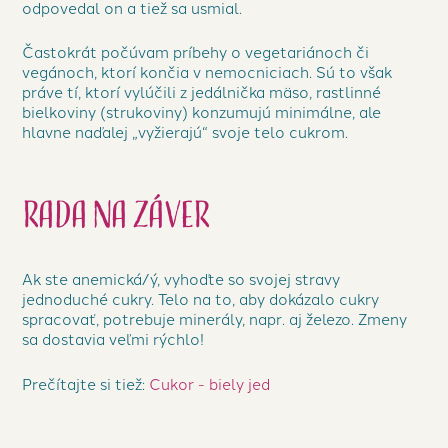
odpovedal on a tiež sa usmial.
Častokrát počúvam príbehy o vegetariánoch či
vegánoch, ktorí končia v nemocniciach. Sú to však
práve tí, ktorí vylúčili z jedálnička mäso, rastlinné
bielkoviny (strukoviny) konzumujú minimálne, ale
hlavne naďalej „vyžierajú“ svoje telo cukrom.
Rada na záver
Ak ste anemická/ý, vyhoďte so svojej stravy
jednoduché cukry. Telo na to, aby dokázalo cukry
spracovať, potrebuje minerály, napr. aj železo. Zmeny
sa dostavia veľmi rýchlo!
Prečítajte si tiež:
Cukor - biely jed