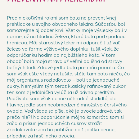
Pred niekoľkými rokmi som bola na preventívnej
prehliadke u svojho obvodného lekára. Súčasťou bol
samozrejme aj odber krvi. Všetky moje výsledky boli v
norme, až na hladinu železa, ktorá bola pod spodnou
hranicou. Môj starostlivý lekár mi odporučil užívať
železo vo forme výživového doplnku, tušil však, že
odporúčanku hodím do najbližšieho koša. V tom
období bola moja strava už veľmi odlišná od stravy
bežných ľudí. Zdravé jedlo bola pre mňa priorita. Čo
som však ešte vtedy netušila, stále tam bolo niečo, čo
môj organizmus rozlaďovalo – boli to jednoduché
cukry. Nemyslím tým teraz klasický rafinovaný cukor,
ten som z jedálnička vylúčila už dávno predtým.
Používala som však denne náhradné sladidlá, ale
hlavne, jedla som neobmedzené množstvo čerstvého
ovocia. Veď všade sa píše, aké je ovocie zdravé, tak
prečo nie?! Na odporúčanie môjho kamaráta som si
začala prísun jednoduchých cukrov strážiť.
Zredukovala som ho približne na 1 jablko denne,
prípadne za hrsť iného ovocia.