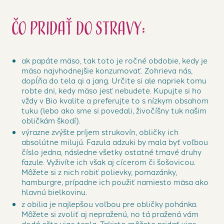
Čo pridať do stravy:
ak papáte mäso, tak toto je ročné obdobie, kedy je
mäso najvhodnejšie konzumovať. Zohrieva nás,
dopĺňa do tela qi a jang. Určite si ale napriek tomu
robte dni, kedy mäso jesť nebudete. Kupujte si ho
vždy v Bio kvalite a preferujte to s nízkym obsahom
tuku (lebo ako sme si povedali, živočíšny tuk našim
obličkám škodí).
výrazne zvýšte príjem strukovín, obličky ich
absolútne milujú. Fazula adzuki by mala byť voľbou
číslo jedna, následne všetky ostatné tmavé druhy
fazule. Vyživíte ich však aj cícerom či šošovicou.
Môžete si z nich robiť polievky, pomazánky,
hamburgre, prípadne ich použiť namiesto mäsa ako
hlavnú bielkovinu.
z obilia je najlepšou voľbou pre obličky pohánka.
Môžete si zvoliť aj nepraženú, no tá pražená vám
dodá ešte viac tepla. Takisto môžete pridať viac