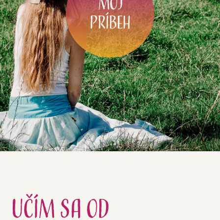
Môj
príbeh
Učím sa
od