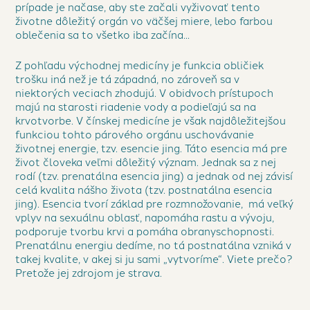
prípade je načase, aby ste začali vyživovať tento
životne dôležitý orgán vo väčšej miere, lebo farbou
oblečenia sa to všetko iba začína...
Z pohľadu východnej medicíny je funkcia obličiek
trošku iná než je tá západná, no zároveň sa v
niektorých veciach zhodujú. V obidvoch prístupoch
majú na starosti riadenie vody a podieľajú sa na
krvotvorbe. V čínskej medicíne je však najdôležitejšou
funkciou tohto párového orgánu uschovávanie
životnej energie, tzv. esencie jing. Táto esencia má pre
život človeka veľmi dôležitý význam. Jednak sa z nej
rodí (tzv. prenatálna esencia jing) a jednak od nej závisí
celá kvalita nášho života (tzv. postnatálna esencia
jing). Esencia tvorí základ pre rozmnožovanie, má veľký
vplyv na sexuálnu oblasť, napomáha rastu a vývoju,
podporuje tvorbu krvi a pomáha obranyschopnosti.
Prenatálnu energiu dedíme, no tá postnatálna vzniká v
takej kvalite, v akej si ju sami „vytvoríme“. Viete prečo?
Pretože jej zdrojom je strava.