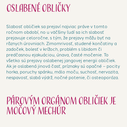
Oslabené obličky
Slabosť obličiek sa prejaví najviac práve v tomto
ročnom období, no u väčšiny ľudí sa ich slabosť
prejavuje celoročne, s tým, že prejavy môžu byť na
rôznych úrovniach. Zimomrivosť, studené končatiny a
zadoček, bolesť v krížoch, problém s libidom či
predčasnou ejakuáciou, únava, časté močenie. To
všetko sú prejavy oslabenej jangovej energii obličiek.
Ak je oslabená jinová časť, príznaky sú opačné – pocity
horka, poruchy spánku, málo moču, suchosť, nervozita,
nespavosť, slabá výdrž, nočné potenie, či osteoporóza.
Párovým orgánom
obličiek je
močový mechúr