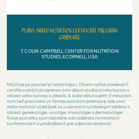
Plant-based nutrition certificate program
graduate
T. COLIN CAMPBELL CENTER FOR NUTRITION
STUDIES, ECORNELL, USA
Môj hlad po poznaní je neutíchajúci. Okrem vyššie uvedených
certifikovaných programov som absolvovala stovky kurzov v
oblasti seba rozvoja a zdravia. A stále absolvujem. V minulosti
som tiež pracovala vo farmaceutickom priemysle, kde som
mala možnosť vzdelávať sa u viacerých uznávaných lekárov v
oblasti gynekológie, urológie, imunológie a dermatológie.
Svoje poznatky som následne odovzdávala na mnohých
konferenciach a prednáškach pre odbornú verejnosť.