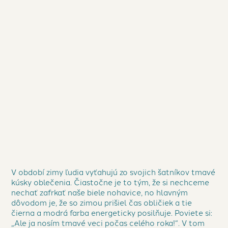
väčšej miere, lebo farbou oblečenia sa to
všetko iba začína…
ČÍTAJTE ĎALEJ
V období zimy ľudia vyťahujú zo svojich šatníkov tmavé
kúsky oblečenia. Čiastočne je to tým, že si nechceme
nechať zafrkať naše biele nohavice, no hlavným
dôvodom je, že so zimou prišiel čas obličiek a tie
čierna a modrá farba energeticky posilňuje. Poviete si:
„Ale ja nosím tmavé veci počas celého roka!“. V tom