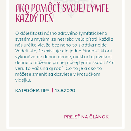
Ako pomôcť svojej lymfe
každý deň
O dôležitosti nášho zdravého lymfatického
systému myslím, že netreba veľa písať! Každí z
nás určite vie, že bez neho to skrátka nejde..
Vedeli ste, že existuje ale jedna činnosť, ktorú
vykonávame denno denne, niektorí aj dvakrát
denne a môžeme pri nej našej lymfe škodiť?? a
veru to väčšina aj robí.. Čo to je a ako to
môžete zmeniť sa dozviete v kratučkom
videjku.
KATEGÓRIA:
TIPY
13.8.2020
PREJSŤ NA ČLÁNOK