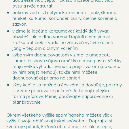
ovsu a ryže natural.
pokrmy varte s teplými koreninami – aníz, škorica,
fenikel, kurkuma, koriander, curry, čierne korenie a
zázvor.
v zime je ideálne konzumovať každý deň vývar,
obzvlášť ak je dlho varený. Doplníte nim jinovú
zložku obličiek – vodu, no zároveň vyživíte aj ich
jang – teplom a dlhým varením.
výborným dochucovadlom v zime je umeocot,
tamari či shoyu sójova omáčka a miso pasta. Všetky
majú veľkú výhodu, nemusia prejsť varom (dokonca
by nim prejsť nemali), takže nimi môžete
dochucovať aj priamo na tanieri.
vždy keď je to možné a čas vám to dovoľuje, pokrmy
si v zime pripravujte pečené. Je to najteplejšia
forma prípravy. Menej používajte naparovanie či
blanžirovanie.
Okrem všetkého vyššie spomínaného môžete však
vyživiť svoje obličky aj inými spôsobmi. Doprajte si
kvalitný spánok, krížovú oblasť majte stále v teple,