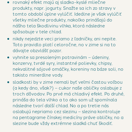
rovnaký efekt majú aj sladko-kyslé mliečne
produkty, napr. jogurty. Snažte sa ich zo stravy v
tomto období úplne vylúčiť. Ideálne je však vylúčiť
všetky mliečne produkty, nakoľko prinášajú do
nášho tela škodlivinu vlhka, ktorá následne
spôsobuje v tele chlad.
nikdy nejedzte veci priamo z ľadničky, ani nepite.
Toto pravidlo platí celoročne, no v zime si na to
dávajte obzvlášť pozor.
vyhnite sa presoleným potravinám – údeniny,
konzervy, tvrdé syry, instantné polievky, chipsy,
nekvalitné sójové omáčky, koreniny na báze soli, no
takisto minerálne vody.
sladkosti by v zime nemali byť veľmi častou voľbou
(a kedy áno, však?) – cukor naše obličky oslabuje z
troch dôvodov. Po prvé má chladivý efekt. Po druhé,
prináša do tela vlhko a to ako som už spomínala
následne tvorí ďalší chlad. No a po tretie nás
oslabujú nepriamo cez slezinu – slezina kontroluje
na pentagrame čínskej medicíny práve obličky, no a
slezine bude vždy extrémne sladká chuť škodiť.