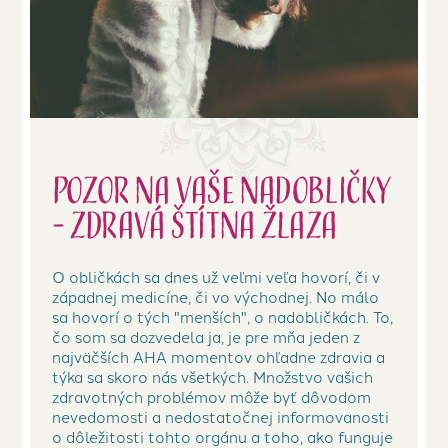
Pozor na vaše nadobličky
- zdravá štítna žlaza
O obličkách sa dnes už veľmi veľa hovorí, či v
západnej medicíne, či vo východnej. No málo
sa hovorí o tých "menších", o nadobličkách. To,
čo som sa dozvedela ja, je pre mňa jeden z
najväčších AHA momentov ohľadne zdravia a
týka sa skoro nás všetkých. Množstvo vašich
zdravotných problémov môže byť dôvodom
nevedomosti a nedostatočnej informovanosti
o dôležitosti tohto orgánu a toho, ako funguje