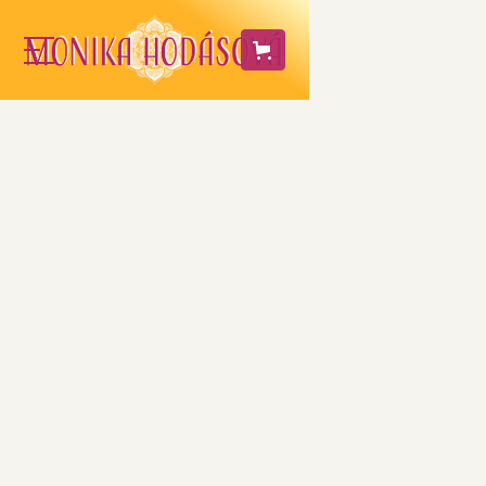
Obličky
V období zimy ľudia vyťahujú zo svojich
šatníkov tmavé kúsky oblečenia. Hlavným
dôvodom je, že so zimou prišiel čas
obličiek a tie čierna a modrá farba
energeticky posilňuje. Poviete si: „Ale ja
nosím tmavé veci počas celého roka!“. V
tom prípade je načase, aby ste začali
vyživovať tento životne dôležitý orgán vo