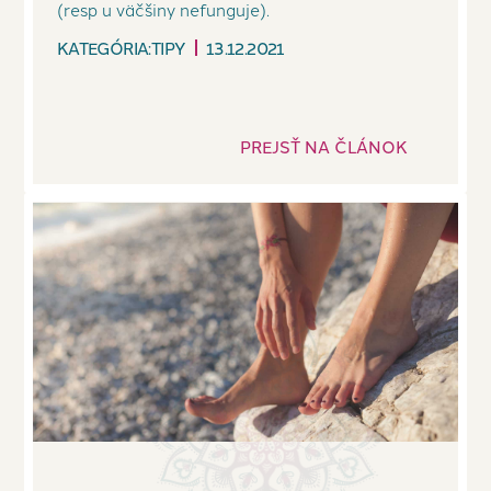
(resp u väčšiny nefunguje).
KATEGÓRIA:
TIPY
13.12.2021
PREJSŤ NA ČLÁNOK