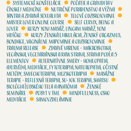
Systemické konštelácie
Počatie a gravidita v
čínskej medicíne
Nutričné poradenstvo a výživa
Tantra a zdravá sexualiita
Telové odzbrojovanie
Master lover online course
Self cervix, Being a
lover
Kurzy Yoni masáž, Lingam masáž, Yoni
vajíčko
Kurzy Ženská ejakulácia, Ženský orgazmus,
Bondage, Vaginálne mapovanie a odzbrojovanie
Trauma release
Zdravé varenie - Makrobiotika,
vegánska, vegetariánska a raw strava, strava podľa 5
elementov
Alternatívne smery - homeopatia,
ajurvéda, meditácie, fytoterapia, naturopatia, očistné
metódy, smiechoterapia, muzikoterapia
Masážne
terapie - Reflexná terapia, su-jok terapia, shiatsu
Biológia ľudského tela a anatómia
Ženské
semináre
Pobyt v tme
Mindfullness, Osho
meditácie
Samovzdelávanie