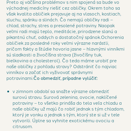
Preto aj väčšina problémov s nim spojená sa bude vo
východnej medicíny riešiť cez obličky. Okrem toho sa
však kvalita obličiek prejavuje aj na vlasoch, kostiach,
sluchu, spánku a slinách. Čo nemajú obličky radi –
chlad, strachy, stres a presolené potraviny. Naopak
veľmi radi majú teplo, meditácie, prirodzene slanú a
pikantnú chuť, oddych a dostatočný spánok.Ochorenia
obličiek za posledné roky veľmi výrazne narástli,
pričom fakty a štúdie hovoria jasne – hlavnými vinníkmi
sú sladkosti a živočíšna strava (živočíšny tuk,
bielkovina a cholesterol). Čo teda máme urobiť pre
naše obličky z pohľadu stravy? Odstrániť čo najviac
vinníkov a začať ich vyživovať správnymi
potravinami.
Čo obmedziť, prípadne vylúčiť:
v zimnom období sa snažte výrazne obmedziť
surovú stravu. Surová zelenina, ovocie, naklíčené
potraviny – to všetko prináša do tela veľa chladu a
naše obličky už majú čo robiť jednak s tým chladom,
ktorý je vonku a jednak s tým, ktorý ste si už v tele
vytvorili. Úplne sa vyhnite exotickému ovociu a
citrusom.