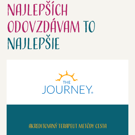
najlepších
odovzdávam
to
najlepšie
Akreditovaný terapeut metódy Cesta