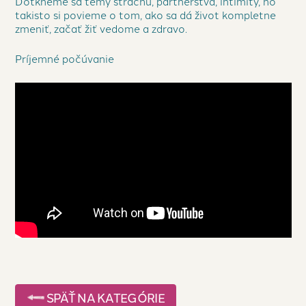
Dotkneme sa témy strachu, partnerstva, intimity, no
takisto si povieme o tom, ako sa dá život kompletne
zmeniť, začať žiť vedome a zdravo.
Príjemné počúvanie
SPÄŤ NA KATEGÓRIE