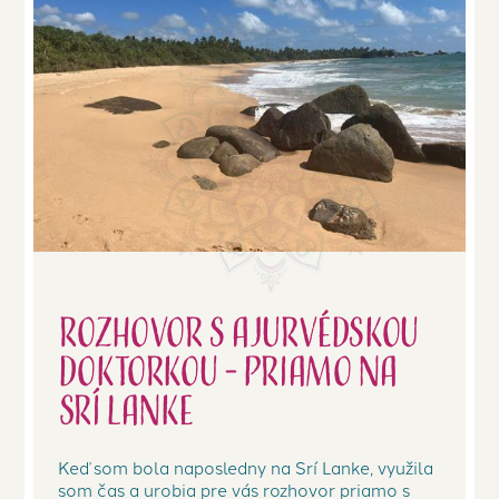
Rozhovor s ajurvédskou
doktorkou - priamo na
Srí Lanke
Keď som bola naposledny na Srí Lanke, využila
som čas a urobia pre vás rozhovor priamo s