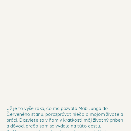
Dotkneme sa témy strachu, partnerstva,
intimity, no takisto si povieme o tom, ako
sa dá život kompletne zmeniť, začať žiť
vedome a zdravo.
ČÍTAJTE ĎALEJ
Už je to vyše roka, čo ma pozvala Mab Junga do
Červeného stanu, porozprávať niečo o mojom živote a
práci. Dozviete sa v ňom v krátkosti môj životný príbeh
a dôvod, prečo som sa vydala na túto cestu.