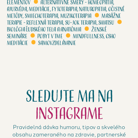
elementov
Alternatívne smery - homeopatia,
ajurvéda, meditácie, fytoterapia, naturopatia, očistné
metódy, smiechoterapia, muzikoterapia
Masážne
terapie - Reflexná terapia, su-jok terapia, shiatsu
Biológia ľudského tela a anatómia
Ženské
semináre
Pobyt v tme
Mindfullness, Osho
meditácie
Samovzdelávanie
Sledujte ma na
Instagrame
Pravidelná dávka humoru, tipov a skvelého
obsahu zameraného na zdravie, partnerské