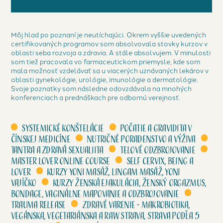
Môj hlad po poznaní je neutíchajúci. Okrem vyššie uvedených
certifikovaných programov som absolvovala stovky kurzov v
oblasti seba rozvoja a zdravia. A stále absolvujem. V minulosti
som tiež pracovala vo farmaceutickom priemysle, kde som
mala možnosť vzdelávať sa u viacerých uznávaných lekárov v
oblasti gynekológie, urológie, imunológie a dermatológie.
Svoje poznatky som následne odovzdávala na mnohých
konferenciach a prednáškach pre odbornú verejnosť.
Systemické konštelácie
Počatie a gravidita v
čínskej medicíne
Nutričné poradenstvo a výživa
Tantra a zdravá sexualiita
Telové odzbrojovanie
Master lover online course
Self cervix, Being a
lover
Kurzy Yoni masáž, Lingam masáž, Yoni
vajíčko
Kurzy Ženská ejakulácia, Ženský orgazmus,
Bondage, Vaginálne mapovanie a odzbrojovanie
Trauma release
Zdravé varenie - Makrobiotika,
vegánska, vegetariánska a raw strava, strava podľa 5