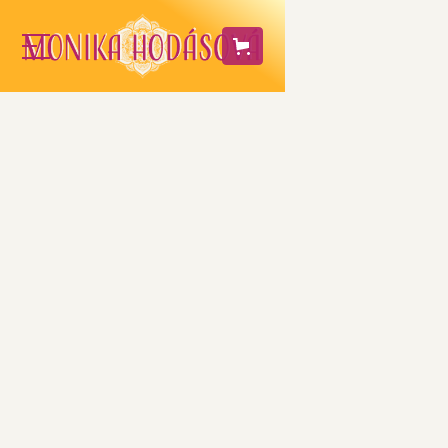
Červený stan -
rozhovor
Už je to vyše roka, čo ma pozvala Mab
Junga do Červeného stanu, porozprávať
niečo o mojom živote a práci. Dozviete sa
v ňom v krátkosti môj životný príbeh a
dôvod, prečo som sa vydala na túto cestu.