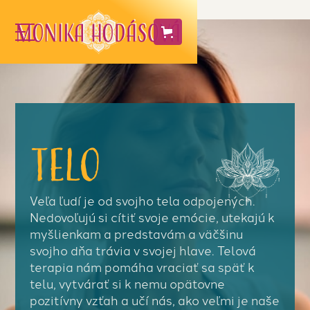
Telo
Veľa ľudí je od svojho tela odpojených.
Nedovoľujú si cítiť svoje emócie, utekajú k
myšlienkam a predstavám a väčšinu
svojho dňa trávia v svojej hlave. Telová
terapia nám pomáha vraciať sa späť k
telu, vytvárať si k nemu opätovne
pozitívny vzťah a učí nás, ako veľmi je naše