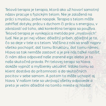
Telová terapia je terapia, ktorá ako už hovorí samotný
názov pracuje s fyzickým telom. Nie je založená na
práci s mysľou, práve naopak. Terapia s telom môže
zahŕňať dotyky, prácu s dychom či prácu s energiou, v
závislostí od toho, aká konkrétna terapia sa používa.
Telová terapia je vynikajúca metóda pre „mysľových“
ľudí. Nie je pri nej vôbec dôležitý príbeh, dôležité je to,
čo sa deje v tele a s telom. Väčšina z nás sa snaží najprv
všetko pochopiť, dať tomu štruktúru, dať tomu rámec.
Hlava sa tak nemôže zastaviť a je pre nás ťažké rozlíšiť,
či nám dáva odpoveď naše zranené ego alebo je to
naša skutočná pravda. Pri telovej terapii sa hlava
dokáže vypnúť a myšlienky ukludniť. Vďaka tomu sa
klient dostáva do prítomnosti a do skutočných
pocitov v sebe samom. A potom to môže uchopiť aj
hlava. V našom tele sa ukrývajú všetky odpovede a
preto je veľmi dôležité na tomto mieste aj hľadať.