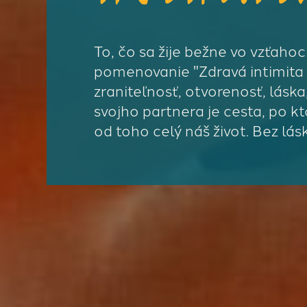
To, čo sa žije bežne vo vzťaho
pomenovanie "Zdravá intimita 
zraniteľnosť, otvorenosť, lásk
svojho partnera je cesta, po kt
od toho celý náš život. Bez lás