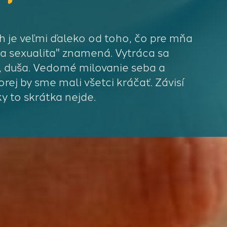
ch je veľmi ďaleko od toho, čo pre mňa
a sexualita" znamená. Vytráca sa
a, duša. Vedomé milovanie seba a
orej by sme mali všetci kráčať. Závisí
ky to skrátka nejde.